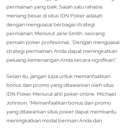
permainan yang baik. Salah satu rahasia
menang besar di situs IDN Poker adalah
dengan menguasai berbagai strategi
permainan. Menurut Jane Smith, seorang
pemain poker profesional, “Dengan menguasai
strategi permainan, Anda dapat meningkatkan
peluang kemenangan Anda secara signifikan.”
Selain itu, jangan lupa untuk memanfaatkan
bonus dan promo yang ditawarkan oleh situs
IDN Poker. Menurut ahli poker online, Michael
Johnson, “Memanfaatkan bonus dan promo
yang ditawarkan situs poker dapat membantu
meningkatkan modal bermain Anda dan