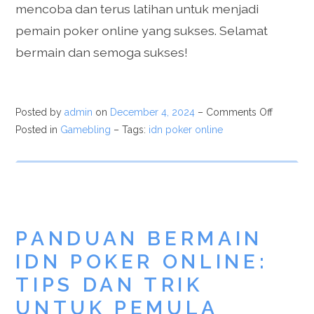
mencoba dan terus latihan untuk menjadi
pemain poker online yang sukses. Selamat
bermain dan semoga sukses!
Posted by
admin
on
December 4, 2024
–
Comments Off
Posted in
Gamebling
– Tags:
idn poker online
PANDUAN BERMAIN
IDN POKER ONLINE:
TIPS DAN TRIK
UNTUK PEMULA