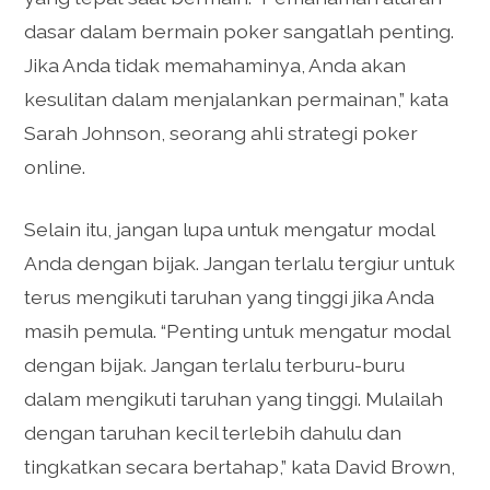
dasar dalam bermain poker sangatlah penting.
Jika Anda tidak memahaminya, Anda akan
kesulitan dalam menjalankan permainan,” kata
Sarah Johnson, seorang ahli strategi poker
online.
Selain itu, jangan lupa untuk mengatur modal
Anda dengan bijak. Jangan terlalu tergiur untuk
terus mengikuti taruhan yang tinggi jika Anda
masih pemula. “Penting untuk mengatur modal
dengan bijak. Jangan terlalu terburu-buru
dalam mengikuti taruhan yang tinggi. Mulailah
dengan taruhan kecil terlebih dahulu dan
tingkatkan secara bertahap,” kata David Brown,