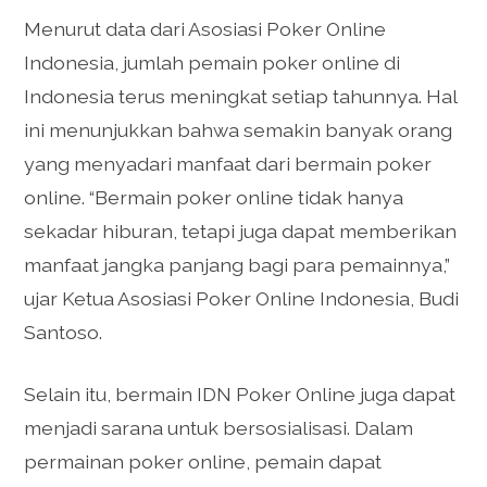
Menurut data dari Asosiasi Poker Online
Indonesia, jumlah pemain poker online di
Indonesia terus meningkat setiap tahunnya. Hal
ini menunjukkan bahwa semakin banyak orang
yang menyadari manfaat dari bermain poker
online. “Bermain poker online tidak hanya
sekadar hiburan, tetapi juga dapat memberikan
manfaat jangka panjang bagi para pemainnya,”
ujar Ketua Asosiasi Poker Online Indonesia, Budi
Santoso.
Selain itu, bermain IDN Poker Online juga dapat
menjadi sarana untuk bersosialisasi. Dalam
permainan poker online, pemain dapat